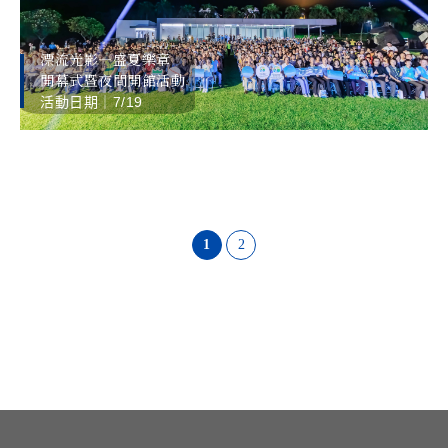
漂流光影—盛夏樂章
開幕式暨夜間開館活動
活動日期｜7/19
1
2