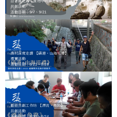
沿著風吃海｜食物中的海島記憶
共創活動
活動日期：9/7、9/21
漁村深度走讀 【磺港・山海巡禮】
導覽活動
活動日期｜8/21、8/28
藝術共創工作坊 【漂流・魚路】
共創活動
活動日期｜8/22、8/24