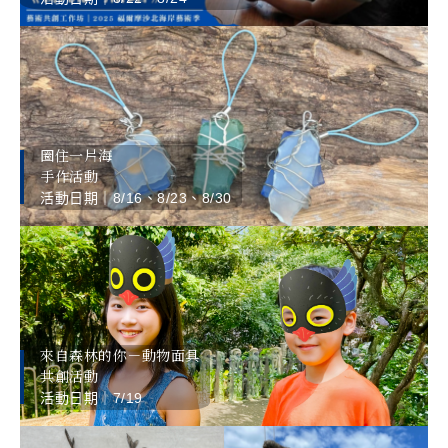
圈住一片海
手作活動
活動日期｜8/16、8/23、8/30
來自森林的你－動物面具
共創活動
活動日期｜7/19