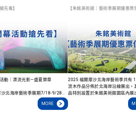
搶先看】
【朱銘美術館｜藝術季展期優惠票
活動｜漂流光影—盛夏樂章
2025 福爾摩沙北海岸藝術季共有 1
流木作品分佈於北海岸沿線展出，其
摩沙北海岸藝術季展期7/18-9/28，
品特別設置於朱銘美術館園區內展
19 19:00-20:30在朱銘美術館太
朱銘美術館 藝術季展期優惠
MORE
M
登場，融合擊鼓、現代舞、光影科
為回饋民眾共襄盛舉，朱銘美術館
NT$200
交織出「山、川、水、海、天地」
間提供期間限定優惠票價：
身心障礙票價：NT$100（
，打造感官震撼的跨域藝術饗宴，
享同票價）
季食農市集，展售北海岸地區在地
誠摯邀請您走入藝術現場，感受漂
12歲以下兒童免費入館
及藝術手作品。
自然環境交融的獨特魅力
優惠票價適用期間：2025/7/