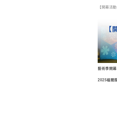
【開幕活動
藝術季開幕
2025福爾
開幕式訂於7/
極廣場熱鬧
技與煙火，
的自然意象
現場並有四
農特產美食