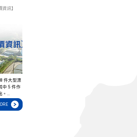
價資訊】
8 件大型漂
中 5 件作
出。
票價：
ORE
於藝術季期
陪同者一人得
流木創作與
18～9/28