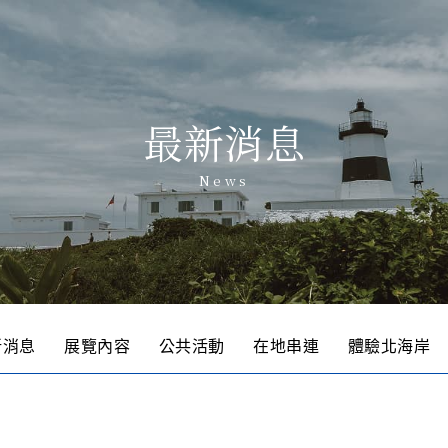
最新消息
News
新消息
展覽內容
公共活動
在地串連
體驗北海岸