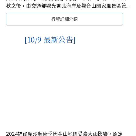
秋之後，由交通部觀光署北海岸及觀音山國家風景區管
理處（下稱北觀處）舉辦的「2024福爾摩沙北海岸藝術
行程詳細介紹
季」，自5月起即開始的前導活動及藝術工作坊成果，在
吸引超過3千人參與的「秋嵐邨音樂會」為藝術季揭開序
幕後，所有藝術展品都於北海岸地區共計21個展覽場域
[10/9 最新公告]
精彩呈現，展期即將進入最後倒數，歡迎民眾把握參與
時間。
2024福爾摩沙藝術季因金山地區受豪大雨影響，原定