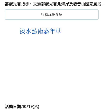
部觀光署指導、交通部觀光署北海岸及觀音山國家風景
區管理處（下稱北觀處）主辦、北海岸在地知名的朱銘
行程詳細介紹
美術館承辦的「2024福爾摩沙北海岸藝術季」，今
(9/28)日由交通部觀光署方正光主任秘書、北觀處陳煜
川處長、新北市政府觀光旅遊局楊宗珉局長、廖先翔立
淡水藝術嘉年華
法委員國會辦公室李清主任、周雅玲議員、鄭宇恩議員
辦公室助理謝冠宇、萬里區公所黃雱勉區長及三芝區公
所賴小萍區長等多位貴賓偕同藝術季策展人劉俊蘭、游
崴及參展之二十餘位藝術家和藝文界重要領袖和學者，
於朱銘美術館舉辦開幕式，邀請民眾來北海岸共創意義
豐富的藝術濱線。
活動日期:10/19(六)