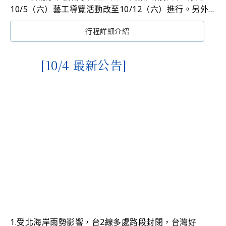
10/5（六）藝工導覽活動改至10/12（六）進行。另外
在朱銘美術館的展品《山海合奏曲25-121》，因自然天
造成您的不便敬請見諒！
行程詳細介紹
災關係，故暫時不對外開放。
[10/4 最新公告]
1.受北海岸雨勢影響，台2線多處路段封閉，台灣好