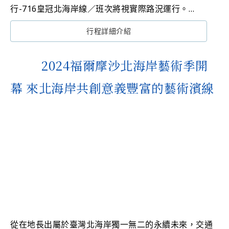
行-716皇冠北海岸線／班次將視實際路況運行。
造成您的不便敬請見諒！
行程詳細介紹
2.2024福爾摩沙北海岸藝術季10/5（六）「走訪芝蘭三
堡藝術聚落」遊程活動取消：因新北市政府已宣布
10/5（六）新北市三芝區、石門區、金山區、萬里區等
2024福爾摩沙北海岸藝術季開
地停班停課，基於整體安全的考量，相關活動將取消辦
幕 來北海岸共創意義豐富的藝術濱線
理。
3.2024福爾摩沙北海岸藝術季因金山地區受豪大雨影
響，原定10/5（六）藝工導覽活動取消，擇日延期舉
辦。
從在地長出屬於臺灣北海岸獨一無二的永續未來，交通