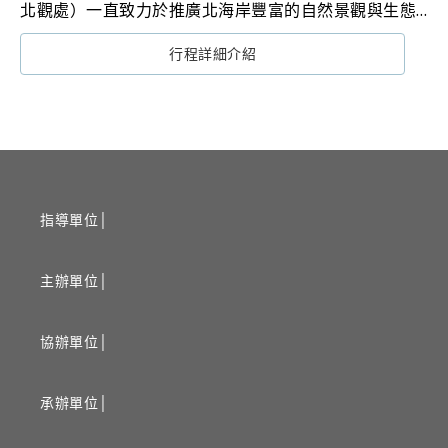
北觀處）一直致力於推廣北海岸豐富的自然景觀與生態
人文，2023年福爾摩沙北海岸藝術季即因以環境保護意
行程詳細介紹
識結合藝術和觀光旅遊，獲得「倫敦國際設計獎
（London Design Awards）概念設計－展覽及活動
類」銀獎肯定。北觀處表示，2024年福爾摩沙北海岸藝
術季正繼續發揮創意和影響力，多場藝術家工作坊與地
方劇場即將登場，9月28日也將舉辦活動開幕式，為精彩
的大型戶外裝置作品及群眾共創計畫成果發布揭開序
幕。
指導單位│
主辦單位│
協辦單位│
承辦單位│