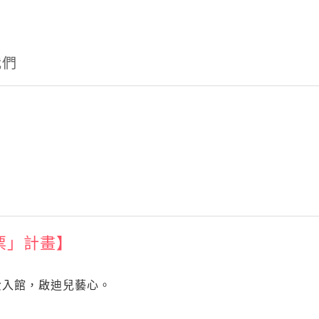
我們
票」計畫】
費入館，啟迪兒藝心。