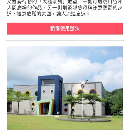
又蓄勢待發的「太極系列」雕塑，一側可遠眺山谷和
人間廣場的作品，另一側則緊鄰慈母碑綠意蔥鬱的步
道，愜意放鬆的氛圍，讓人流連忘返。
租借使用辦法