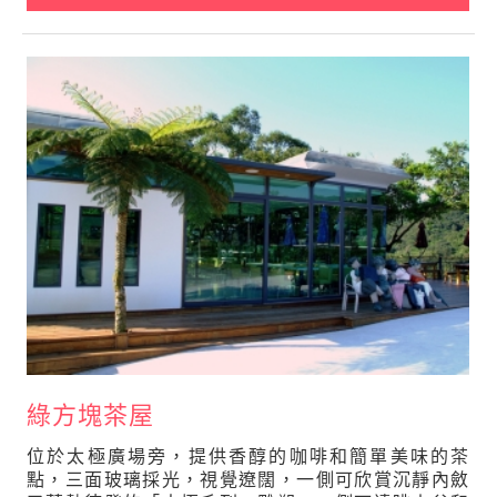
綠方塊茶屋
位於太極廣場旁，提供香醇的咖啡和簡單美味的茶
點，三面玻璃採光，視覺遼闊，一側可欣賞沉靜內斂