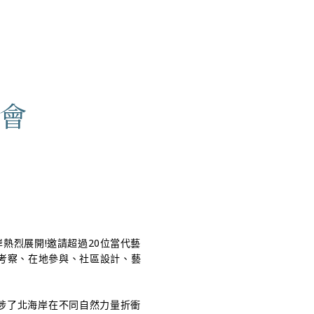
English
日本語
한국인
活動
體驗北海岸
有關藝術季
會
岸熱烈展開!邀請超過20位當代藝
考察、在地參與、社區設計、藝
除了指涉了北海岸在不同自然力量折衝