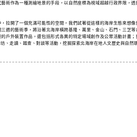
代藝術作為一種測繪地景的手段，以自然座標為視域超越行政界限，透
中，拉開了一個充滿可能性的空間，我們試著從這樣的海岸生態來想像
期三週的藝術季，將沿著北海岸橫跨基隆、萬里、金山、石門、三芝等
型的戶外裝置作品，還包括形式各異的特定場域創作及公眾活動計畫；
作坊、走讀、踏查、對談等活動，挖掘探索北海岸在地人文歷史與自然