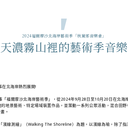
作品／群眾計劃
社區設計 x 山崎亮
在地串連
公共
2024福爾摩沙北海岸藝術季「秋嵐邨音樂會」
秋天濃霧山裡的藝術季音樂
事在北海岸熱烈展開!
事「福爾摩沙北海岸藝術季」，從2024年9月28日至10月20日在北海
貌的地景藝術、特定場域裝置作品，並策動一系列公眾活動，混合田野
計畫。
濱線測繪」（Walking The Shoreline）為題，以濱線為喻，