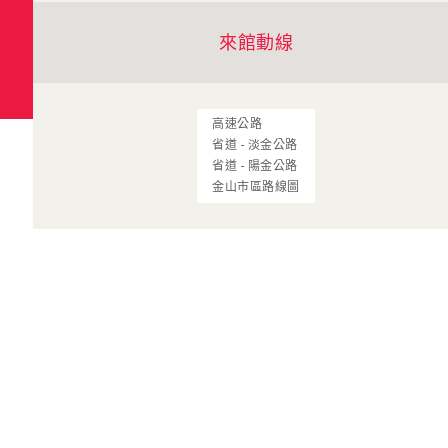
來館動線
高速公路
省道 - 淡金公路
省道 - 陽金公路
金山市區路線圖
探索美術館