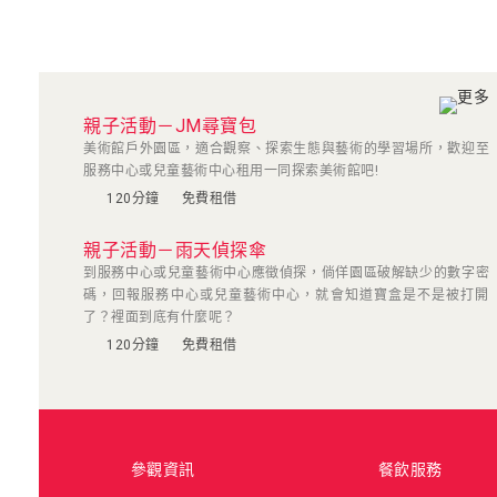
親子活動－JM尋寶包
美術館戶外園區，適合觀察、探索生態與藝術的學習場所，歡迎至
服務中心或兒童藝術中心租用一同探索美術館吧!
120分鐘
免費租借
親子活動－雨天偵探傘
到服務中心或兒童藝術中心應徵偵探，倘佯園區破解缺少的數字密
碼，回報服務中心或兒童藝術中心，就會知道寶盒是不是被打開
了？裡面到底有什麼呢？
120分鐘
免費租借
參觀資訊
餐飲服務