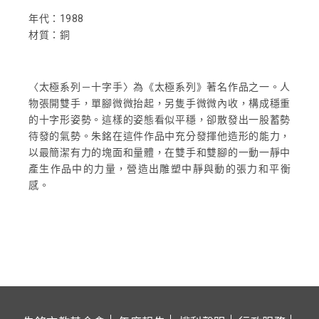
年代：1988
材質：銅
〈太極系列－十字手〉為《太極系列》著名作品之一。人
物張開雙手，單腳微微抬起，另隻手微微內收，構成穩重
的十字形姿勢。這樣的姿態看似平穩，卻散發出一股蓄勢
待發的氣勢。朱銘在這件作品中充分發揮他造形的能力，
以最簡潔有力的塊面和量體，在雙手和雙腳的一動一靜中
產生作品中的力量，營造出雕塑中靜與動的張力和平衡
感。